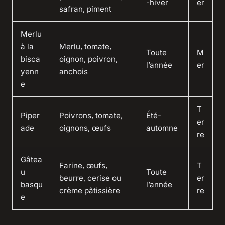
-hiver
er
safran, piment
Merlu
à la
Merlu, tomate,
Toute
M
bisca
oignon, poivron,
l’année
er
yenn
anchois
e
T
Piper
Poivrons, tomate,
Été-
er
ade
oignons, œufs
automne
re
Gâtea
Farine, œufs,
T
u
Toute
beurre, cerise ou
er
basqu
l’année
crème pâtissière
re
e