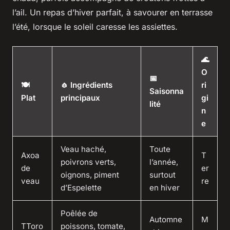
l’ail. Un repas d’hiver parfait, à savourer en terrasse
l’été, lorsque le soleil caresse les assiettes.
🌊
O
📅
🍽️
🧄 Ingrédients
ri
Saisonna
Plat
principaux
gi
lité
n
e
Veau haché,
Toute
Axoa
T
poivrons verts,
l’année,
de
er
oignons, piment
surtout
veau
re
d’Espelette
en hiver
Poêlée de
Automne
M
TToro
poissons, tomate,