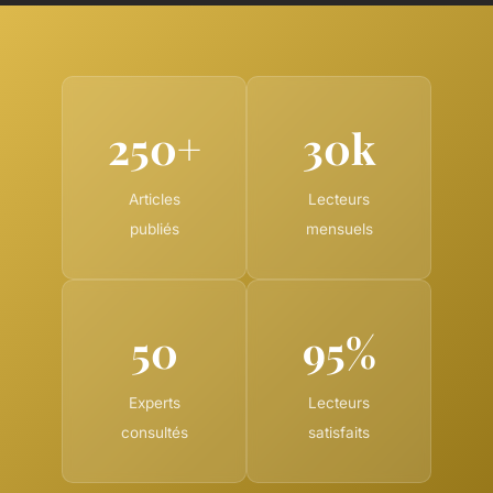
250+
30k
Articles
Lecteurs
publiés
mensuels
50
95%
Experts
Lecteurs
consultés
satisfaits